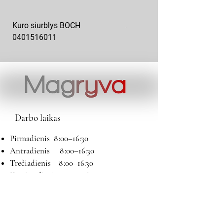
Kuro siurblys BOCH
Aukšto slėgio kuro siurblys
0401516011
10x10-03
Darbo laikas
Pirmadienis 8 :00–16:30
Antradienis 8 :00–16:30
Trečiadienis 8 :00–16:30
Ketvirtadienis 8 :00–16:30
Penktadienis 8 :00–16:30
Šeštadienis 9:00–13:00
Sekmadienis Nedirbame