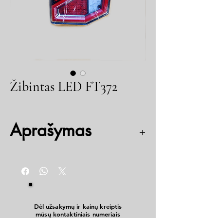
Žibintas LED FT372
Aprašymas
6Pin
7funkcijos
Nr apač
12-36V
IP69
Dėl užsakymų ir kainų kreiptis
mūsų kontaktiniais numeriais