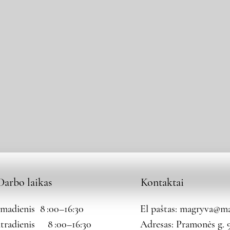
Darbo laikas
Kontaktai
rmadienis 8 :00–16:30
El paštas:
magryva@mag
tradienis 8 :00–16:30
Adresas: Pramonės g. 9