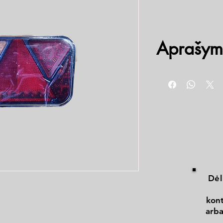
Aprašym
Jungtis: BAJONT5
Numerio apšvietima
12v Lizdas
Dėl
kont
arba