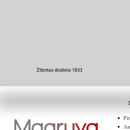
Žibintas diodinis 1833
Pi
An