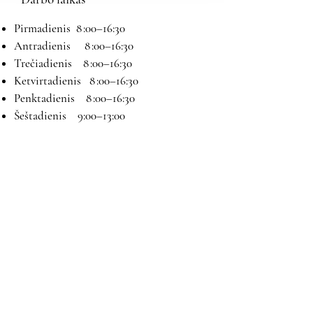
Pirmadienis 8 :00–16:30
Antradienis 8 :00–16:30
Trečiadienis 8 :00–16:30
Ketvirtadienis 8 :00–16:30
Penktadienis 8 :00–16:30
Šeštadienis 9:00–13:00
Sekmadienis Nedirbame
Kontaktai
El paštas:
magryva@magryva.lt
Adresas: Pramonės g. 9b. Šiauliai
Tel:
(0-41) 540733
Mob tel:
+37069958583