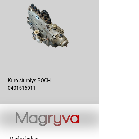
Kuro siurblys BOCH
Aukšto slėgio kuro siurblys
0401516011
10x10-03
Darbo laikas