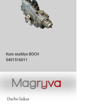
Kuro siurblys BOCH
Aukšto slėgio kuro siurblys
0401516011
10x10-03
Darbo laikas