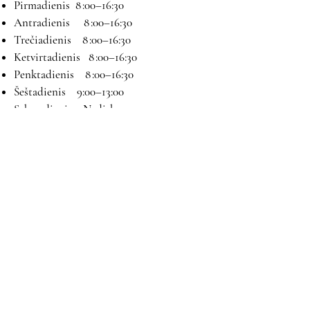
Pirmadienis 8 :00–16:30
Antradienis 8 :00–16:30
Trečiadienis 8 :00–16:30
Ketvirtadienis 8 :00–16:30
Penktadienis 8 :00–16:30
Šeštadienis 9:00–13:00
Sekmadienis Nedirbame
Kontaktai
El paštas:
magryva@magryva.lt
Adresas: Pramonės g. 9b. Šiauliai
Tel:
(0-41) 540733
Mob tel:
+37069958583
+37069927817