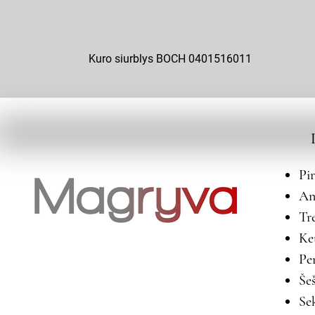
Kuro siurblys BOCH 0401516011
Pi
An
Tr
Ke
Pe
Še
Se