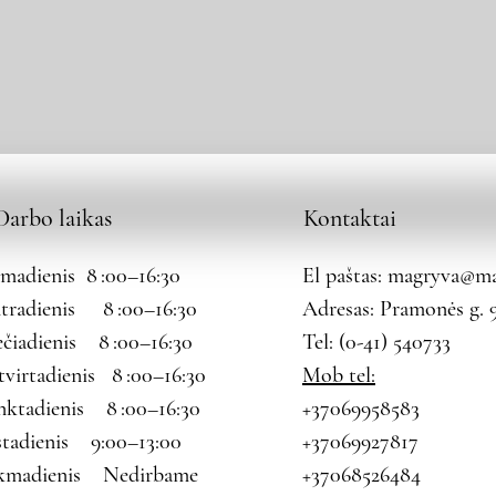
Darbo laikas
Kontaktai
rmadienis 8 :00–16:30
El paštas:
magryva@mag
tradienis 8 :00–16:30
Adresas: Pramonės g. 9
ečiadienis 8 :00–16:30
Tel: (0-41) 540733
tvirtadienis 8 :00–16:30
Mob tel:
nktadienis 8 :00–16:30
+37069958583
štadienis 9:00–13:00
+37069927817
kmadienis Nedirbame
+37068526484