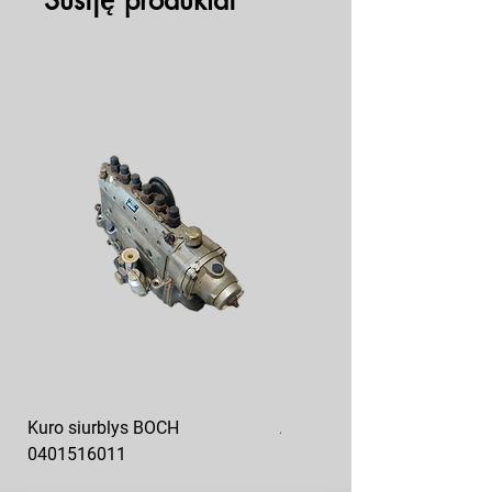
Susiję produktai
Kuro siurblys BOCH
Aukšto slėgio kuro siurblys
0401516011
10x10-03