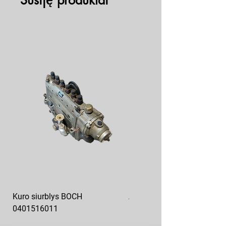
Susiję produktai
Kuro siurblys BOCH
Aukšto slėgio kuro siurblys
0401516011
10x10-03