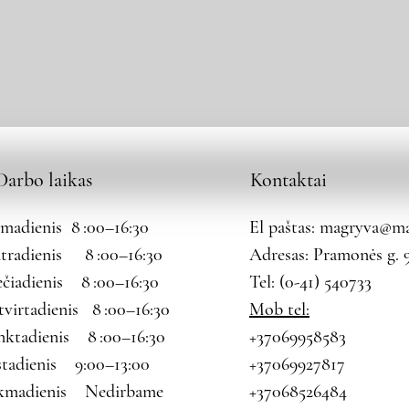
Darbo laikas
Kontaktai
rmadienis 8 :00–16:30
El paštas:
magryva@mag
tradienis 8 :00–16:30
Adresas: Pramonės g. 9
ečiadienis 8 :00–16:30
Tel: (0-41) 540733
tvirtadienis 8 :00–16:30
Mob tel:
nktadienis 8 :00–16:30
+37069958583
štadienis 9:00–13:00
+37069927817
kmadienis Nedirbame
+37068526484