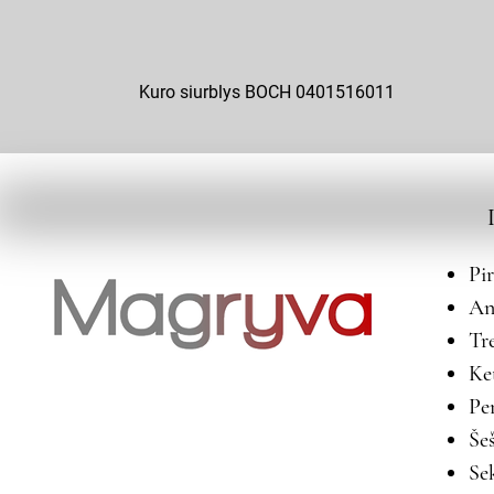
Kuro siurblys BOCH 0401516011
Pi
An
Tr
Ke
Pe
Še
Se