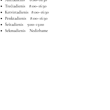
Trečiadienis 8 :00–16:30
Ketvirtadienis 8 :00–16:30
Penktadienis 8 :00–16:30
Šeštadienis 9:00–13:00
Sekmadienis Nedirbame
Kontaktai
El paštas:
magryva@magryva.lt
Adresas: Pramonės g. 9b. Šiauliai
Tel:
(0-41) 540733
Mob tel:
+37069958583
+37069927817
+37068526484