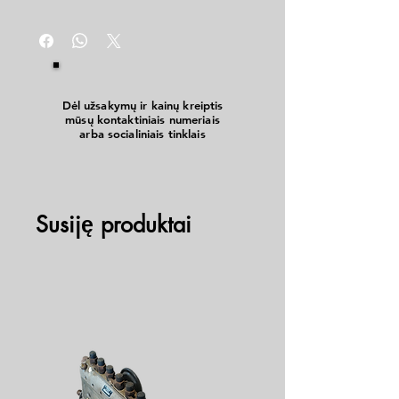
Dėl užsakymų ir kainų kreiptis
mūsų kontaktiniais numeriais
arba socialiniais tinklais
Susiję produktai