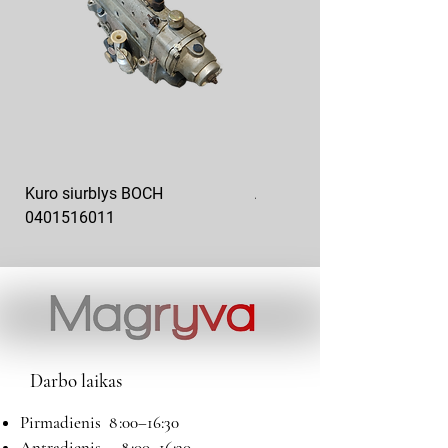
Kuro siurblys BOCH
Aukšto slėgio kuro siurblys
0401516011
10x10-03
Darbo laikas
Pirmadienis 8 :00–16:30
Antradienis 8 :00–16:30