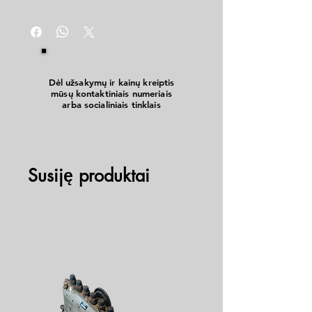
Dėl užsakymų ir kainų kreiptis
mūsų kontaktiniais numeriais
arba socialiniais tinklais
Susiję produktai