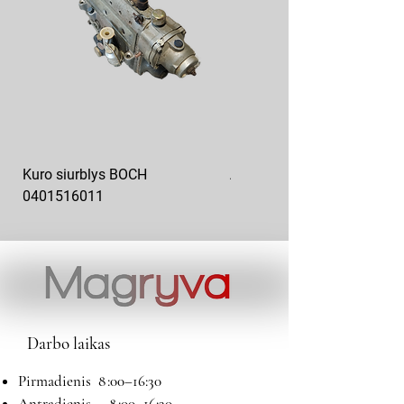
Kuro siurblys BOCH
Aukšto slėgio kuro siurblys
0401516011
10x10-03
Darbo laikas
Pirmadienis 8 :00–16:30
Antradienis 8 :00–16:30