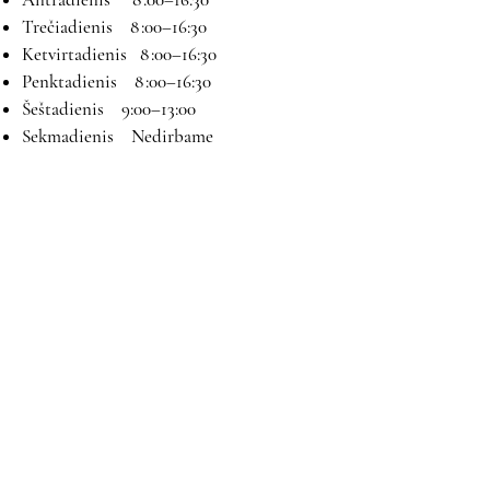
Trečiadienis 8 :00–16:30
Ketvirtadienis 8 :00–16:30
Penktadienis 8 :00–16:30
Šeštadienis 9:00–13:00
Sekmadienis Nedirbame
Kontaktai
El paštas:
magryva@magryva.lt
Adresas: Pramonės g. 9b. Šiauliai
Tel:
(0-41) 540733
Mob tel:
+37069958583
+37069927817
+37068526484