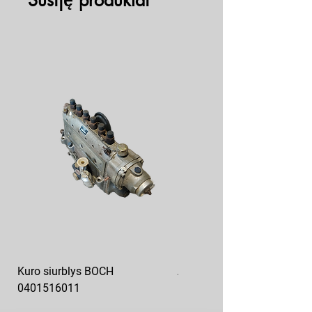
Susiję produktai
Kuro siurblys BOCH
Aukšto slėgio kuro siurblys
0401516011
10x10-03