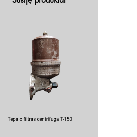
Susiję produktai
Tepalo filtras centrifuga T-150
Tepalo filtras GAZ 12-101