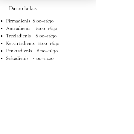
Darbo laikas
Pirmadienis 8 :00–16:30
Antradienis 8 :00–16:30
Trečiadienis 8 :00–16:30
Ketvirtadienis 8 :00–16:30
Penktadienis 8 :00–16:30
Šeštadienis 9:00–13:00
Sekmadienis Nedirbame
Kontaktai
El paštas:
magryva@magryva.lt
Adresas: Pramonės g. 9b. Šiauliai
Tel:
(0-41) 540733
Mob tel: