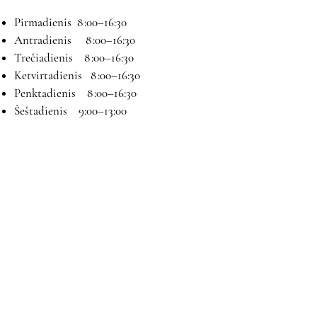
Pirmadienis 8 :00–16:30
Antradienis 8 :00–16:30
Trečiadienis 8 :00–16:30
Ketvirtadienis 8 :00–16:30
Penktadienis 8 :00–16:30
Šeštadienis 9:00–13:00
Sekmadienis Nedirbame
Kontaktai
El paštas:
magryva@magryva.lt
Adresas: Pramonės g. 9b. Šiauliai
Tel:
(0-41) 540733
Mob tel:
+37069958583