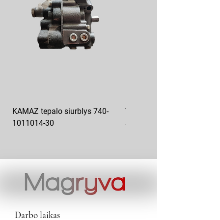
KAMAZ tepalo siurblys 740-
VAZ pečiuko ventiliatoriaus
1011014-30
sparnuotė 2108-8101130
Darbo laikas