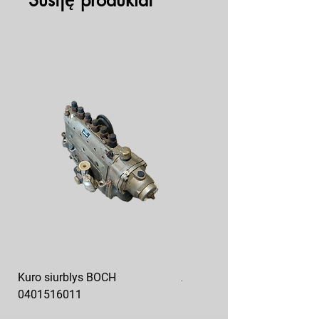
Susiję produktai
Kuro siurblys BOCH
Aukšto slėgio kuro siurblys
0401516011
10x10-03