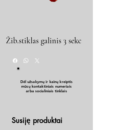
Žib.stiklas galinis 3 sekc
Dėl užsakymų ir kainų kreiptis
mūsų kontaktiniais numeriais
arba socialiniais tinklais
Susiję produktai