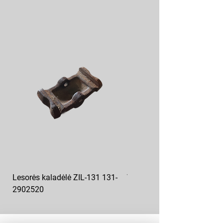
Lesorės kaladėlė ZIL-131 131-
Variklio pagalvė kairė MAZ
2902520
6422-1001043