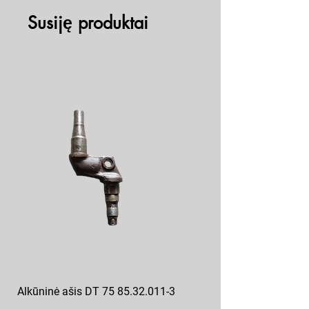
Susiję produktai
Alkūninė ašis DT 75 85.32.011-3
Posūkio kumštis ZIL 130