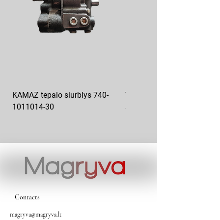
KAMAZ tepalo siurblys 740-
VAZ pečiuko ventiliatoriaus
1011014-30
sparnuotė 2108-8101130
Contacts
magryva@magryva.lt