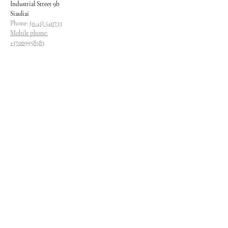
Industrial Street 9b
Siauliai
Phone:
(0-41) 540733
Mobile phone:
+37069958583
+37069927817
+37068526484
Contacts
magryva@magryva.lt
Industrial Street 9b
Siauliai
Phone:
(0-41) 540733
Mobile phone:
+37069958583
+37069927817
+37068526484