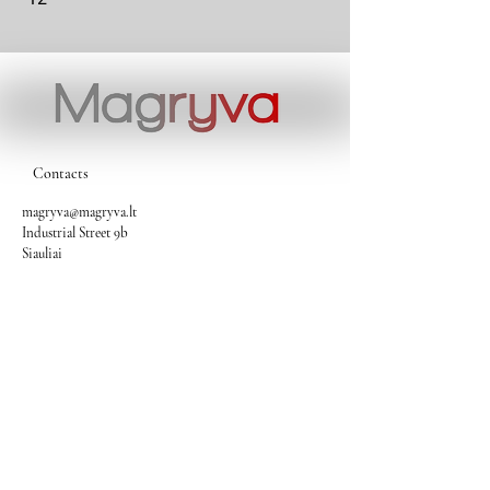
Contacts
magryva@magryva.lt
Industrial Street 9b
Siauliai
Phone:
(0-41) 540733
Mobile phone:
+37069958583
+37069927817
+37068526484
Contacts