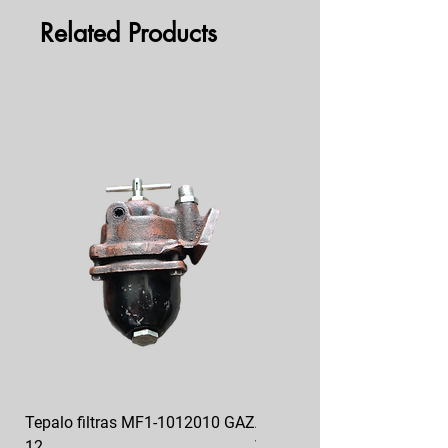
Related Products
Tepalo filtras MF1-1012010 GAZ
Alyvos filtro korpusas GAZ
12
Volga 31029 24-1017010-0