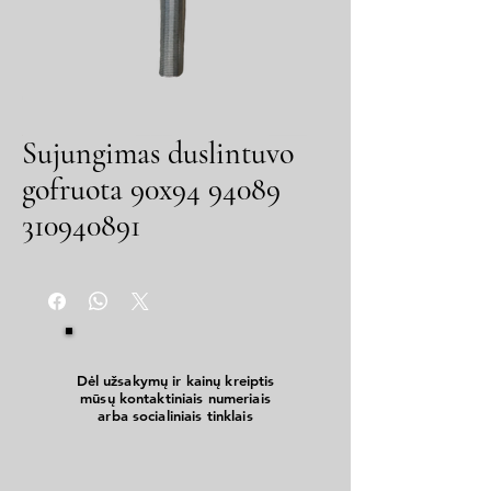
Sujungimas duslintuvo
gofruota 90x94 94089
310940891
Dėl užsakymų ir kainų kreiptis
mūsų kontaktiniais numeriais
arba socialiniais tinklais