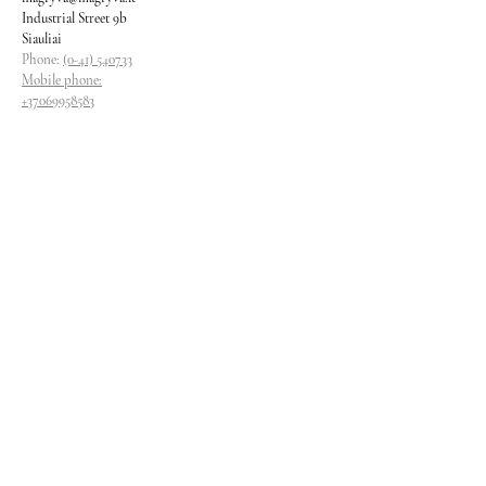
Industrial Street 9b
Siauliai
Phone:
(0-41) 540733
Mobile phone:
+37069958583
+37069927817
+37068526484
Contacts
magryva@magryva.lt
Industrial Street 9b
Siauliai
Phone:
(0-41) 540733
Mobile phone:
+37069958583
+37069927817
+37068526484