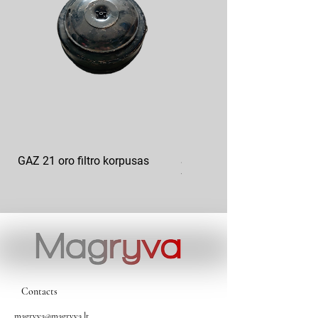
GAZ 21 oro filtro korpusas
Sankabos diskas FORD F3
7550-K
Contacts
magryva@magryva.lt