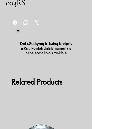
003RS
Dėl užsakymų ir kainų kreiptis
mūsų kontaktiniais numeriais
arba socialiniais tinklais
Related Products