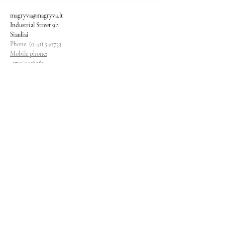
magryva@magryva.lt
Industrial Street 9b
Siauliai
Phone:
(0-41) 540733
Mobile phone:
+37069958583
+37069927817
+37068526484
Contacts
magryva@magryva.lt
Industrial Street 9b
Siauliai
Phone:
(0-41) 540733
Mobile phone:
+37069958583
+37069927817
+37068526484