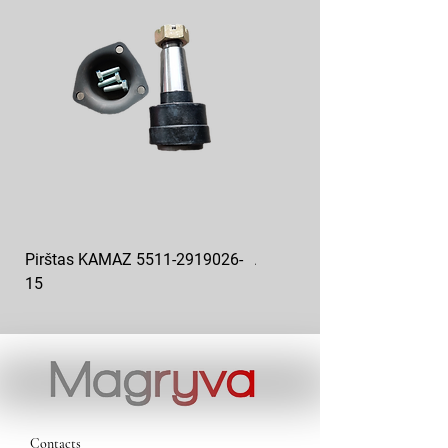
Pirštas KAMAZ 5511-2919026-
Aukšto slėgio kuro siurblys
15
KAMAZ 337.1111005-20
Contacts