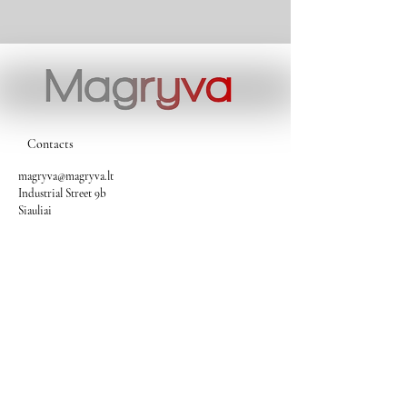
Contacts
magryva@magryva.lt
Industrial Street 9b
Siauliai
Phone:
(0-41) 540733
Mobile phone:
+37069958583
+37069927817
+37068526484
Contacts