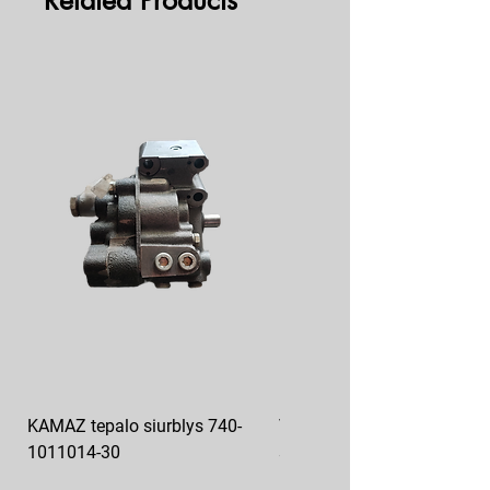
Related Products
KAMAZ tepalo siurblys 740-
VAZ pečiuko ventiliatoriaus
1011014-30
sparnuotė 2108-8101130