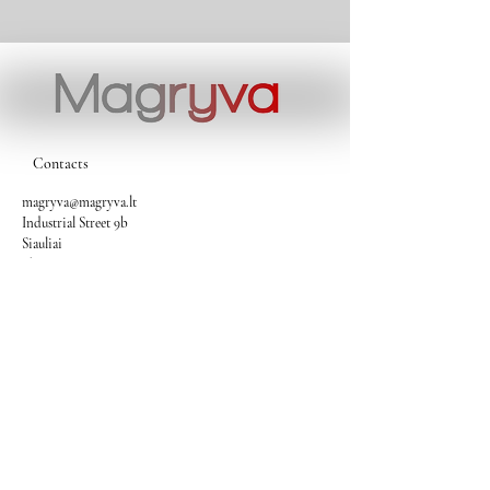
Contacts
magryva@magryva.lt
Industrial Street 9b
Siauliai
Phone:
(0-41) 540733
Mobile phone:
+37069958583
+37069927817
+37068526484
Contacts