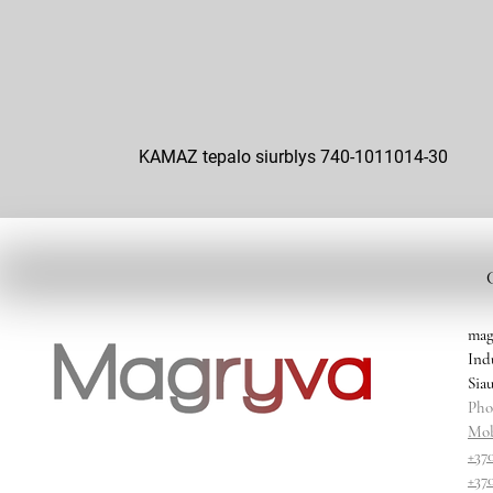
KAMAZ tepalo siurblys 740-1011014-30
mag
Ind
Siau
Pho
Mob
+37
+37