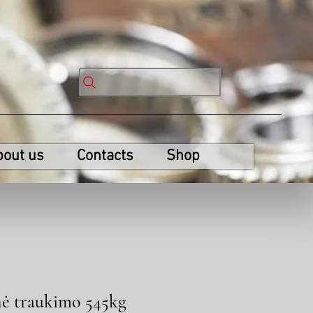
bout us
Contacts
Shop
nė traukimo 545kg