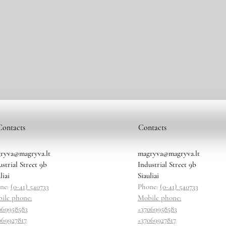
Contacts
Contacts
ryva@magryva.lt
magryva@magryva.lt
ustrial Street 9b
Industrial Street 9b
liai
Siauliai
ne:
(0-41) 540733
Phone:
(0-41) 540733
ile phone:
Mobile phone:
069958583
+37069958583
069927817
+37069927817