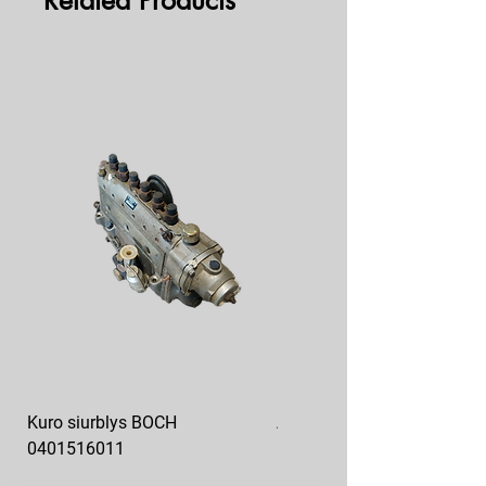
Related Products
Kuro siurblys BOCH
Aukšto slėgio kuro siurblys
0401516011
10x10-03