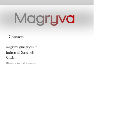
Contacts
magryva@magryva.lt
Industrial Street 9b
Siauliai
Phone:
(0-41) 540733
Mobile phone:
+37069958583
+37069927817
+37068526484
Contacts
magryva@magryva.lt