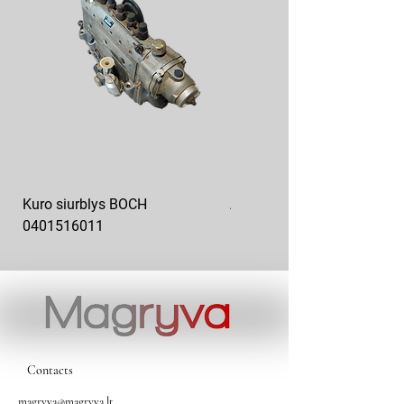
Kuro siurblys BOCH
Aukšto slėgio kuro siurblys
0401516011
10x10-03
Contacts
magryva@magryva.lt