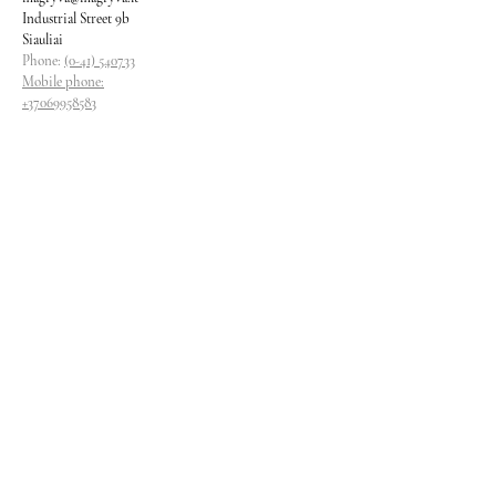
Industrial Street 9b
Siauliai
Phone:
(0-41) 540733
Mobile phone:
+37069958583
+37069927817
+37068526484
Contacts
magryva@magryva.lt
Industrial Street 9b
Siauliai
Phone:
(0-41) 540733
Mobile phone:
+37069958583
+37069927817
+37068526484