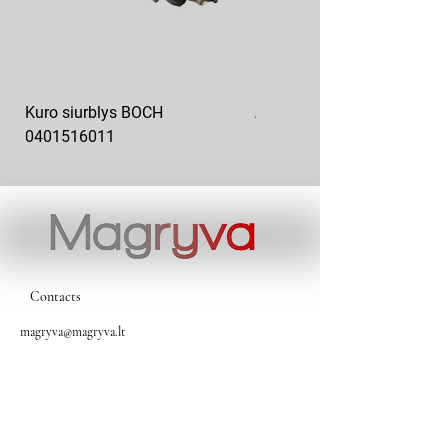
Kuro siurblys BOCH
Aukšto slėgio kuro siurblys
0401516011
10x10-03
Contacts
magryva@magryva.lt
Industrial Street 9b
Siauliai
Phone:
(0-41) 540733
Mobile phone:
+37069958583
+37069927817