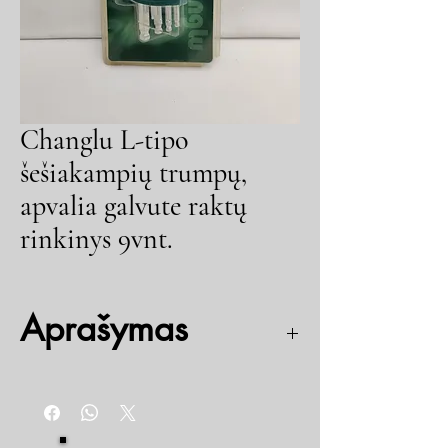
Changlu L-tipo
šešiakampių trumpų,
apvalia galvute raktų
rinkinys 9vnt.
Aprašymas
Trumpi raktai
Apvalia galvute
Dydis 1.5; 2; 2.5; 3; 4; 5; 6; 8; 10 mm
DIN 5264