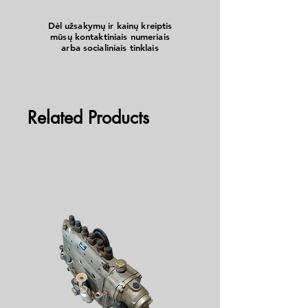
Dėl užsakymų ir kainų kreiptis
mūsų kontaktiniais numeriais
arba socialiniais tinklais
Related Products