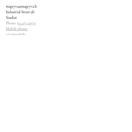
magryva@magryva.lt
Industrial Street 9b
Siauliai
Phone:
(0-41) 540733
Mobile phone:
+37069958583
+37069927817
+37068526484
Contacts
magryva@magryva.lt
Industrial Street 9b
Siauliai
Phone:
(0-41) 540733
Mobile phone:
+37069958583
+37069927817
+37068526484