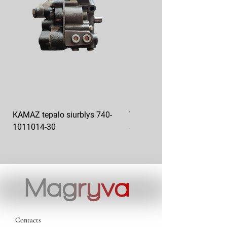
KAMAZ tepalo siurblys 740-
VAZ pečiuko ventiliatoriaus
1011014-30
sparnuotė 2108-8101130
Contacts