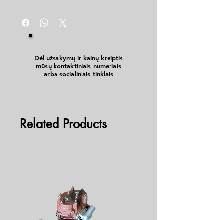
Dėl užsakymų ir kainų kreiptis
mūsų kontaktiniais numeriais
arba socialiniais tinklais
Related Products