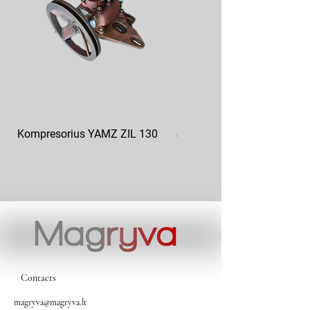
Kompresorius YAMZ ZIL 130
Jikov kompresorius JK443
Contacts
magryva@magryva.lt