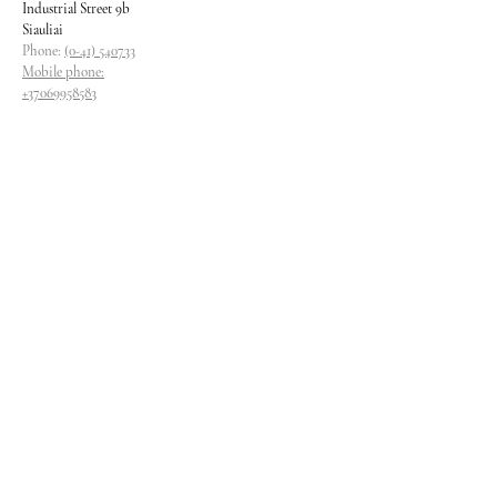
Industrial Street 9b
Siauliai
Phone:
(0-41) 540733
Mobile phone:
+37069958583
+37069927817
+37068526484
Contacts
magryva@magryva.lt
Industrial Street 9b
Siauliai
Phone:
(0-41) 540733
Mobile phone:
+37069958583
+37069927817
+37068526484