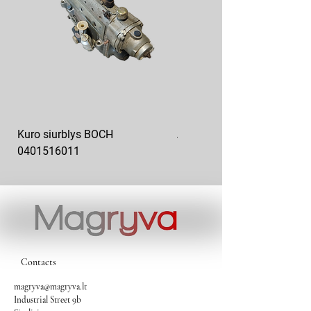
Kuro siurblys BOCH
Aukšto slėgio kuro siurblys
0401516011
10x10-03
Contacts
magryva@magryva.lt
Industrial Street 9b