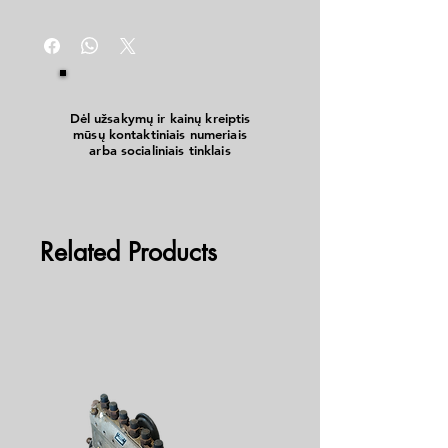
Dėl užsakymų ir kainų kreiptis
mūsų kontaktiniais numeriais
arba socialiniais tinklais
Related Products