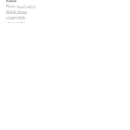
Siauliai
Phone:
(0-41) 540733
Mobile phone:
+37069958583
+37069927817
+37068526484
Contacts
magryva@magryva.lt
Industrial Street 9b
Siauliai
Phone:
(0-41) 540733
Mobile phone:
+37069958583
+37069927817
+37068526484
Follow us