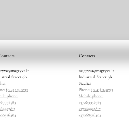
Contacts
Contacts
ryva@magryva.lt
magryva@magryva.lt
ustrial Street 9b
Industrial Street 9b
liai
Siauliai
ne:
(0-41) 540733
Phone:
(0-41) 540733
ile phone:
Mobile phone:
069958583
+37069958583
069927817
+37069927817
068526484
+37068526484