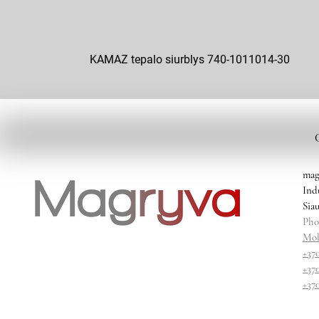
KAMAZ tepalo siurblys 740-1011014-30
mag
Ind
Siau
Pho
Mob
+37
+37
+37