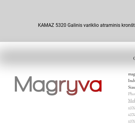
KAMAZ 5320 Galinis variklio atraminis kron
mag
Ind
Siau
Pho
Mob
+37
+37
+37