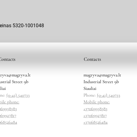
šteinas 5320-1001048
Contacts
Contacts
ryva@magryva.lt
magryva@magryva.lt
ustrial Street 9b
Industrial Street 9b
liai
Siauliai
ne:
(0-41) 540733
Phone:
(0-41) 540733
ile phone:
Mobile phone:
069958583
+37069958583
069927817
+37069927817
068526484
+37068526484