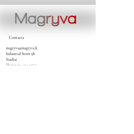
Contacts
magryva@magryva.lt
Industrial Street 9b
Siauliai
Phone:
(0-41) 540733
Mobile phone:
+37069958583
+37069927817
+37068526484
Contacts
magryva@magryva.lt