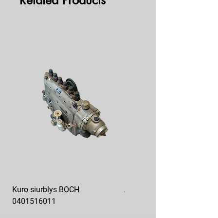
Related Products
Kuro siurblys BOCH
Aukšto slėgio kuro siurblys
0401516011
10x10-03