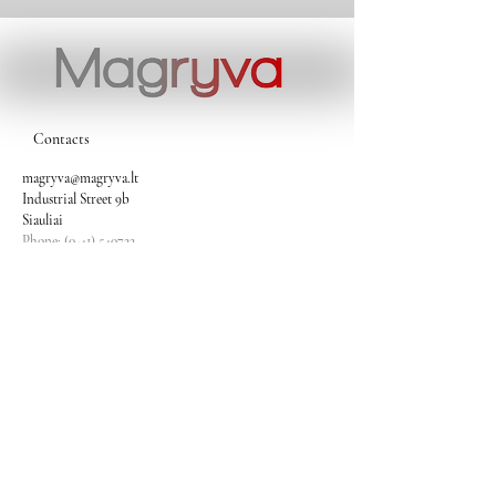
Contacts
magryva@magryva.lt
Industrial Street 9b
Siauliai
Phone:
(0-41) 540733
Mobile phone:
+37069958583
+37069927817
+37068526484
Contacts
magryva@magryva.lt