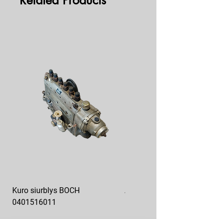
Related Products
Kuro siurblys BOCH
Aukšto slėgio kuro siurblys
0401516011
10x10-03