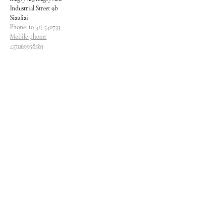
Industrial Street 9b
Siauliai
Phone:
(0-41) 540733
Mobile phone:
+37069958583
+37069927817
+37068526484
Contacts
magryva@magryva.lt
Industrial Street 9b
Siauliai
Phone:
(0-41) 540733
Mobile phone:
+37069958583
+37069927817
+37068526484