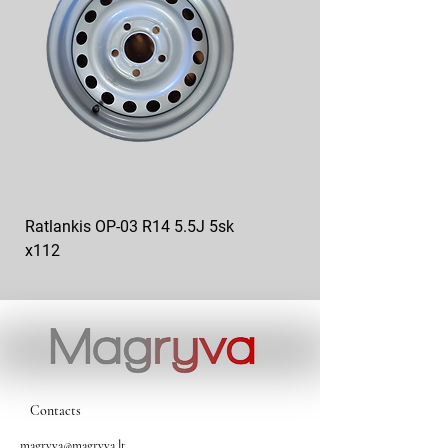
Ratlankis OP-03 R14 5.5J 5sk
Ratlankis op-04 R13 4.5J
x112
5sk*112
Contacts
magryva@magryva.lt