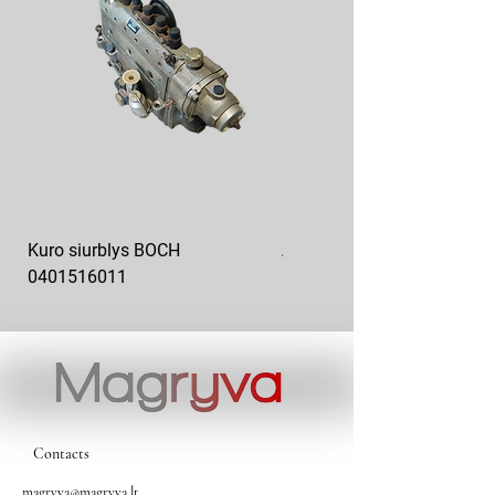
Kuro siurblys BOCH
Aukšto slėgio kuro siurblys
0401516011
10x10-03
Contacts
magryva@magryva.lt