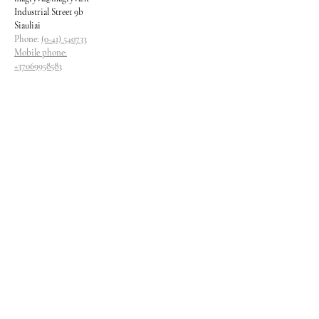
Industrial Street 9b
Siauliai
Phone:
(0-41) 540733
Mobile phone:
+37069958583
+37069927817
+37068526484
Contacts
magryva@magryva.lt
Industrial Street 9b
Siauliai
Phone:
(0-41) 540733
Mobile phone:
+37069958583
+37069927817
+37068526484