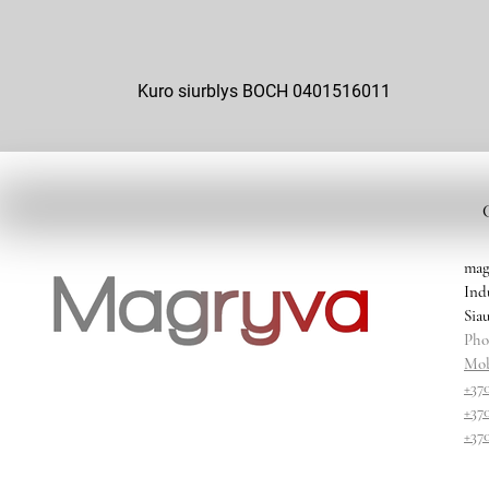
Kuro siurblys BOCH 0401516011
mag
Ind
Siau
Pho
Mob
+37
+37
+37