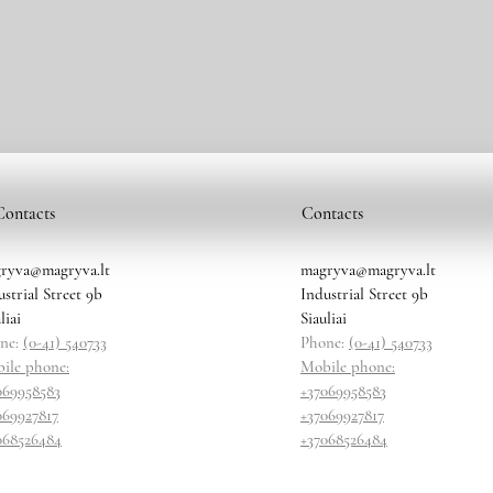
Contacts
Contacts
ryva@magryva.lt
magryva@magryva.lt
ustrial Street 9b
Industrial Street 9b
liai
Siauliai
ne:
(0-41) 540733
Phone:
(0-41) 540733
ile phone:
Mobile phone:
069958583
+37069958583
069927817
+37069927817
068526484
+37068526484