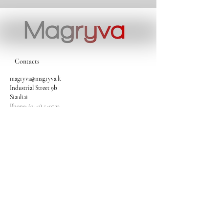
Contacts
magryva@magryva.lt
Industrial Street 9b
Siauliai
Phone:
(0-41) 540733
Mobile phone:
+37069958583
+37069927817
+37068526484
Contacts
magryva@magryva.lt