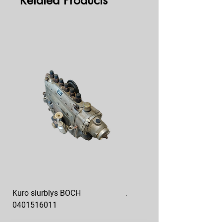
Related Products
Kuro siurblys BOCH
Aukšto slėgio kuro siurblys
0401516011
10x10-03