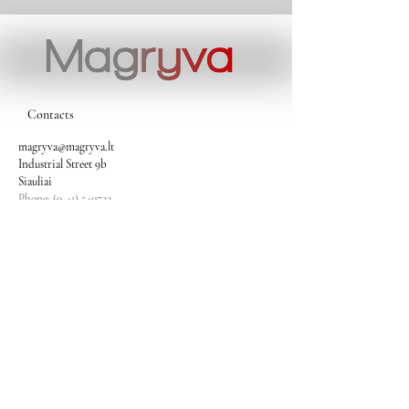
Contacts
magryva@magryva.lt
Industrial Street 9b
Siauliai
Phone:
(0-41) 540733
Mobile phone:
+37069958583
+37069927817
+37068526484
Contacts
magryva@magryva.lt