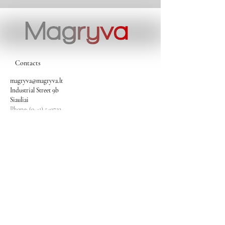
Contacts
magryva@magryva.lt
Industrial Street 9b
Siauliai
Phone:
(0-41) 540733
Mobile phone:
+37069958583
+37069927817
+37068526484
Contacts
magryva@magryva.lt