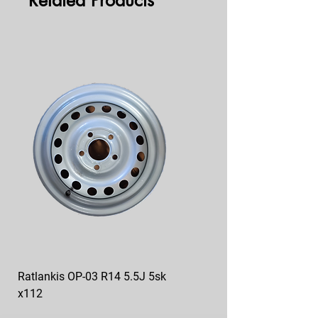
Related Products
Ratlankis OP-03 R14 5.5J 5sk
Ratlankis op-04 R13 4.5J
x112
5sk*112