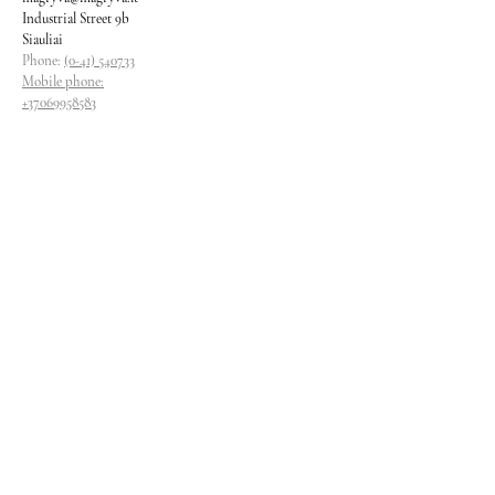
Industrial Street 9b
Siauliai
Phone:
(0-41) 540733
Mobile phone:
+37069958583
+37069927817
+37068526484
Contacts
magryva@magryva.lt
Industrial Street 9b
Siauliai
Phone:
(0-41) 540733
Mobile phone:
+37069958583
+37069927817
+37068526484