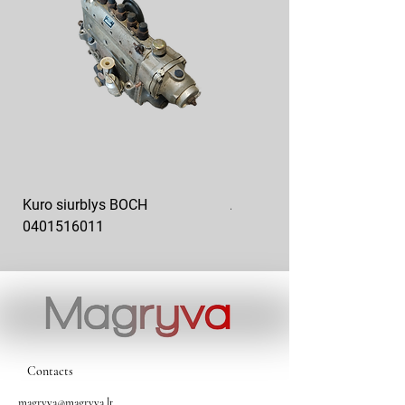
Kuro siurblys BOCH
Aukšto slėgio kuro siurblys
0401516011
10x10-03
Contacts
magryva@magryva.lt