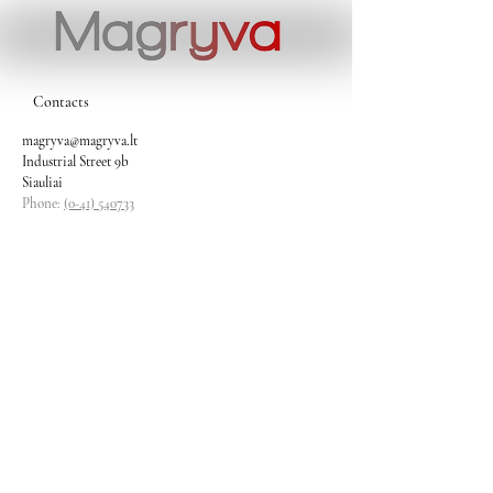
Contacts
magryva@magryva.lt
Industrial Street 9b
Siauliai
Phone:
(0-41) 540733
Mobile phone:
+37069958583
+37069927817
+37068526484
Contacts
magryva@magryva.lt
Industrial Street 9b
Siauliai