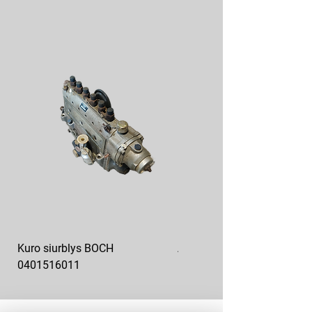
Kuro siurblys BOCH
Aukšto slėgio kuro siurblys
0401516011
10x10-03