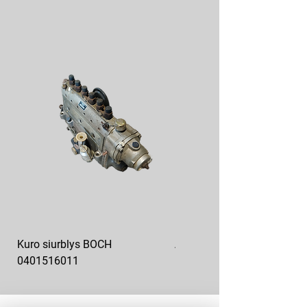
Kuro siurblys BOCH
Aukšto slėgio kuro siurblys
0401516011
10x10-03