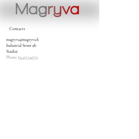
Contacts
magryva@magryva.lt
Industrial Street 9b
Siauliai
Phone:
(0-41) 540733
Mobile phone:
+37069958583
+37069927817
+37068526484
Contacts
magryva@magryva.lt
Industrial Street 9b
Siauliai