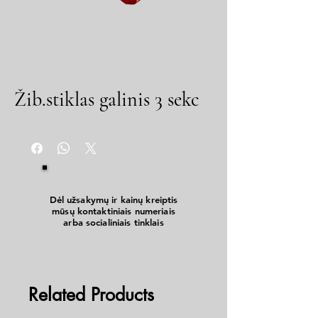
Žib.stiklas galinis 3 sekc
Dėl užsakymų ir kainų kreiptis
mūsų kontaktiniais numeriais
arba socialiniais tinklais
Related Products