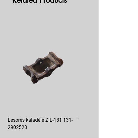
Related Products
Lesorės kaladėlė ZIL-131 131-
Variklio pagalvė kairė MAZ
2902520
6422-1001043