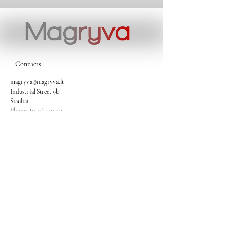
Contacts
magryva@magryva.lt
Industrial Street 9b
Siauliai
Phone:
(0-41) 540733
Mobile phone:
+37069958583
+37069927817
+37068526484
Contacts
magryva@magryva.lt